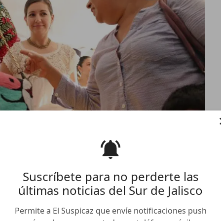
Suscríbete para no perderte las
últimas noticias del Sur de Jalisco
tlán cierra la puerta a
anquiztli
Permite a El Suspicaz que envíe notificaciones push