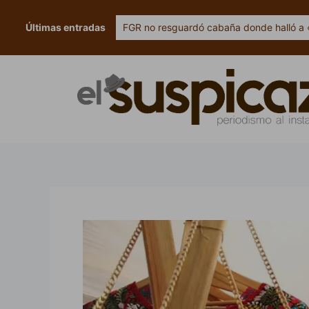
Ir
al
Últimas entradas
FGR no resguardó cabaña donde halló a 
contenido