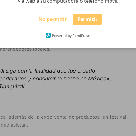
vía web a su computadora o teléfono móvil.
No permitir
Permitir
á actividades de expo venta de productos de cara a la
fines de semana del 7-8, 14-15 y 21-20, estarán las
Powered by SendPulse
 que los zapotlenses acudan a adquirir los regalos de
mprendedores locales.
i siga con la finalidad que fue creado;
poderarlos y consumir lo hecho en México»,
ianquiztli.
es, además de la expo venta de productos, un festival
 que asistan.