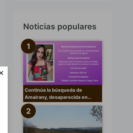
s
c
a
Noticias populares
r
p
o
r
×
:
Continúa la búsqueda de
Amairany, desaparecida en…