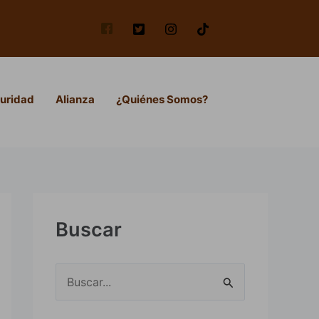
uridad
Alianza
¿Quiénes Somos?
Buscar
B
u