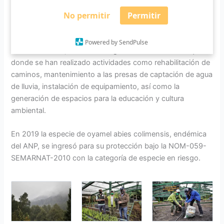
dañadas». Además, adelantó que, dentro de las próximas
No permitir
Permitir
semanas, con las medidas adecuadas podría abrir el
parque al público.
Powered by SendPulse
Durante la visita, recorrieron lugares al interior del Parque
donde se han realizado actividades como rehabilitación de
caminos, mantenimiento a las presas de captación de agua
de lluvia, instalación de equipamiento, así como la
generación de espacios para la educación y cultura
ambiental.
En 2019 la especie de oyamel abies colimensis, endémica
del ANP, se ingresó para su protección bajo la NOM-059-
SEMARNAT-2010 con la categoría de especie en riesgo.