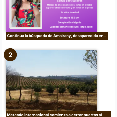
:
Continúa la búsqueda de Amairany, desaparecida en…
Mercado internacional comienza a cerrar puertas al