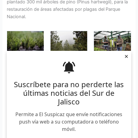
plantado 300 mil árboles de pino (Pinus hartwegii), para la
restauración de áreas afectadas por plagas del Parque
Nacional.
×
Suscríbete para no perderte las
últimas noticias del Sur de
Jalisco
Sergio Graf Montero, titular de la Semadet explicó que
«esta tarea es fundamental para el manejo de esta ANP
Permite a El Suspicaz que envíe notificaciones
que ha sido históricamente afectada por el problema de
push vía web a su computadora o teléfono
plagas forestales, el trabajo de reforestación intensiva ha
móvil.
permitido ir colonizando áreas que fueron degradadas y