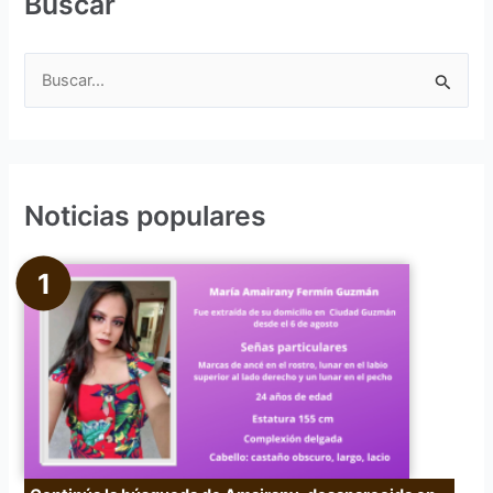
Buscar
B
u
s
c
Noticias populares
a
r
p
o
r
: