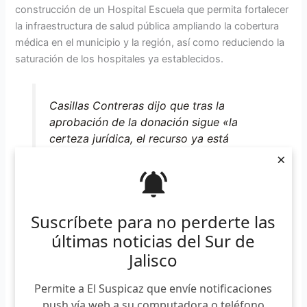
construcción de un Hospital Escuela que permita fortalecer
la infraestructura de salud pública ampliando la cobertura
médica en el municipio y la región, así como reduciendo la
saturación de los hospitales ya establecidos.
Casillas Contreras dijo que tras la
aprobación de la donación sigue «la
certeza jurídica, el recurso ya está
asignado, la elaboración del proyecto
×
ejecutivo y el inicio de la construcción
que esperemos sea lo más pronto
posible en cuanto podamos ir
Suscríbete para no perderte las
avanzando en las etapas siguientes».
últimas noticias del Sur de
Jalisco
La alcaldesa resaltó la importancia de este proyecto de
Permite a El Suspicaz que envíe notificaciones
descentralización del Hospital Civil, dado que no sólo
push vía web a su computadora o teléfono