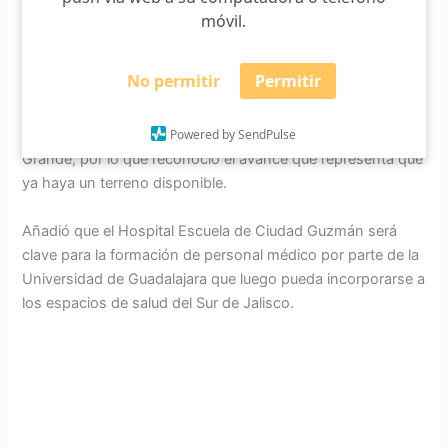
beneficiarán a Zapotlán el Grande, sino a otros municipios
móvil.
de distintas regiones del estado.
No permitir
Permitir
Por parte de la Universidad de Guadalajara, el arquitecto
Héctor García Curiel dijo que se tiene más de un año de
Powered by SendPulse
trabajo para la creación del Hospital Escuela en Zapotlán el
Grande, por lo que reconoció el avance que representa que
ya haya un terreno disponible.
Añadió que el Hospital Escuela de Ciudad Guzmán será
clave para la formación de personal médico por parte de la
Universidad de Guadalajara que luego pueda incorporarse a
los espacios de salud del Sur de Jalisco.