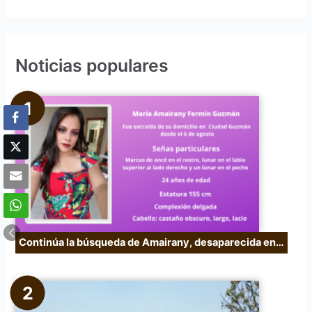
u
s
c
Noticias populares
a
r
p
o
r
:
Continúa la búsqueda de Amairany, desaparecida en…