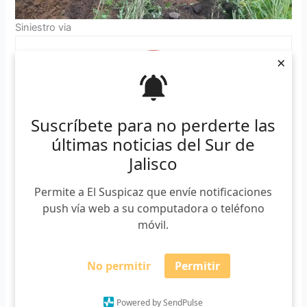
Siniestro via
×
Suscríbete para no perderte las
últimas noticias del Sur de
Lauro Rodríguez
Jalisco
Periodista egresado del CUSur. Aficionado por los
Permite a El Suspicaz que envíe notificaciones
deportes, la política y el periodismo. En El Suspicaz funge
como co coordinador. También escribe para NTR
push vía web a su computadora o teléfono
Guadalajara y Letra Fría. Integrante de
móvil.
#CONNECTASHub.
Suscríbete a nuestro boletín
No permitir
Permitir
*
Requerido
Powered by SendPulse
*
Email