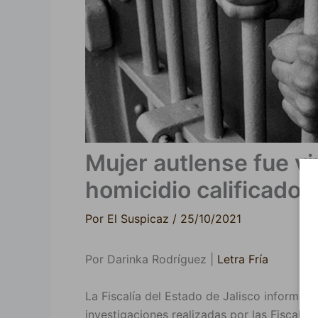
Mujer autlense fue v
homicidio calificado
Por
El Suspicaz
/
25/10/2021
Por Darinka Rodríguez |
Letra Fría
La Fiscalía del Estado de Jalisco informó 
investigaciones realizadas por las Fiscalía 