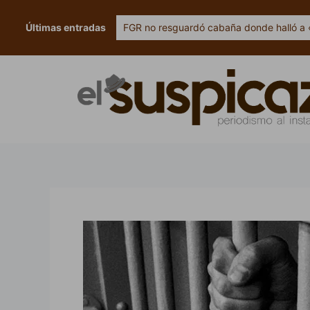
Ir
al
Últimas entradas
FGR no resguardó cabaña donde halló a 
contenido