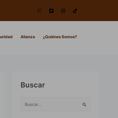
uridad
Alianza
¿Quiénes Somos?
Buscar
B
u