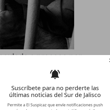
inculada a proceso por
Suscríbete para no perderte las
últimas noticias del Sur de Jalisco
este fin de semana que como resultado de las
Permite a El Suspicaz que envíe notificaciones push
Regional de Autlán, logró la vinculación a proceso de la