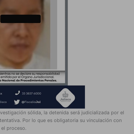
estigación sólida, la detenida será judicializada por el
tentativa. Por lo que es obligatoria su vinculación con
 el proceso.