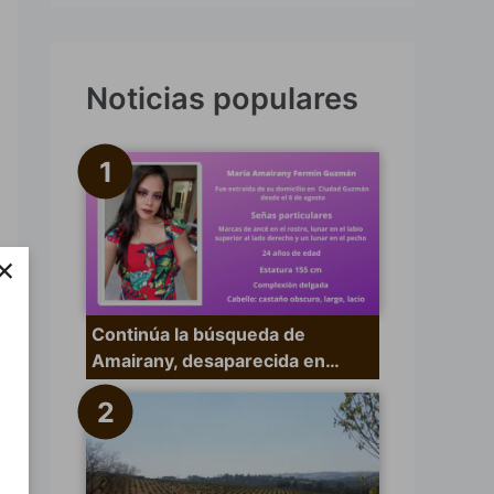
s
c
a
Noticias populares
r
p
o
r
×
:
Continúa la búsqueda de
Amairany, desaparecida en…