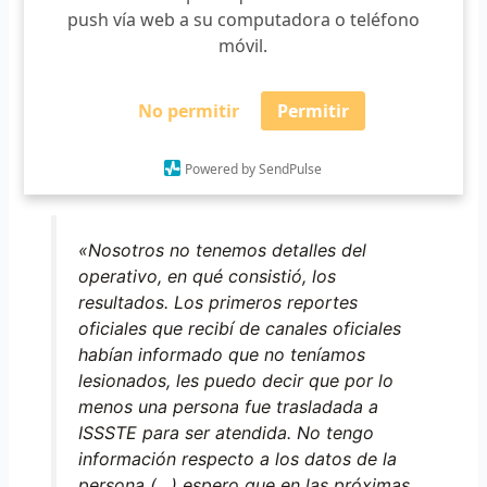
push vía web a su computadora o teléfono
inicial se dio en la carretera hacia Tonaya.
móvil.
El
presidente municipal
confirmó que el operativo lo
encabezan fuerzas federales y las estatales, así como las
No permitir
Permitir
municipales, sólo fungieron de apoyo. Además, reconoció
que no se le informó oportunamente de las acciones e
Powered by SendPulse
incluso a él le limitaron el acceso a la información.
«Nosotros no tenemos detalles del
operativo, en qué consistió, los
resultados. Los primeros reportes
oficiales que recibí de canales oficiales
habían informado que no teníamos
lesionados, les puedo decir que por lo
menos una persona fue trasladada a
ISSSTE para ser atendida. No tengo
información respecto a los datos de la
persona (…) espero que en las próximas