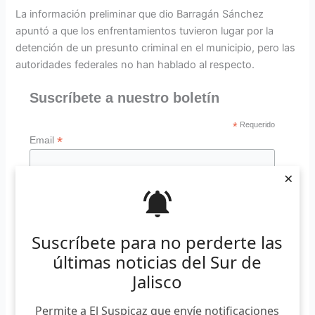
La información preliminar que dio Barragán Sánchez
apuntó a que los enfrentamientos tuvieron lugar por la
detención de un presunto criminal en el municipio, pero las
autoridades federales no han hablado al respecto.
Suscríbete a nuestro boletín
*
Requerido
*
Email
×
Suscríbete para no perderte las
El coordinador general Estratégico de Seguridad, Ricardo
últimas noticias del Sur de
Sánchez Beruben, informó de tres bloqueos confirmados.
Jalisco
El primero en la salida hacia El Grullo, el segundo, en la
carretera que conecta con Zapotiltic, y el último, en el
Permite a El Suspicaz que envíe notificaciones
libramiento de la Laguna. Añadió que el enfrentamiento