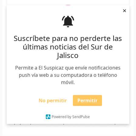
×
Suscríbete para no perderte las
últimas noticias del Sur de
Lauro Rodríguez
Jalisco
Periodista egresado del CUSur. Aficionado por los
Permite a El Suspicaz que envíe notificaciones
deportes, la política y el periodismo. En El Suspicaz funge
como co coordinador. También escribe para NTR
push vía web a su computadora o teléfono
Guadalajara y Letra Fría. Integrante de
móvil.
#CONNECTASHub.
No permitir
Permitir
Powered by SendPulse
Apoya el periodismo independiente. Dona a El Suspicaz