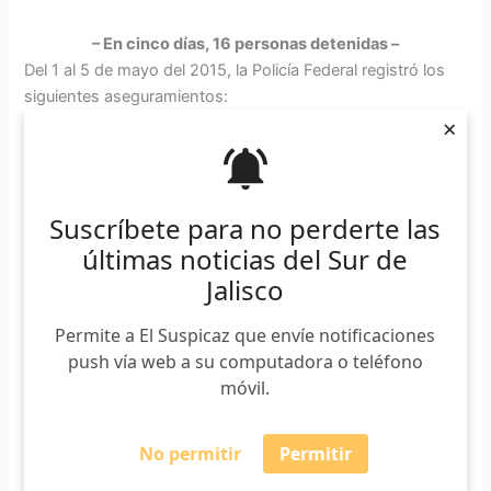
– En cinco días, 16 personas detenidas –
Del 1 al 5 de mayo del 2015, la Policía Federal registró los
siguientes aseguramientos:
×
• Armas: 5
• Cristal: 198 miligramos
• Marihuana: 828 gramos
Suscríbete para no perderte las
• Gasolina: 60 mil litros
últimas noticias del Sur de
• Dólares: 3
• Pesos mexicanos: 13 mil 110
Jalisco
• Vehículos: 61
Permite a El Suspicaz que envíe notificaciones
En la respuesta a la solicitud de transparencia folio
push vía web a su computadora o teléfono
0413100046715, la Policía Federal dijo que se habían
móvil.
detenido a 16 personas y el entonces comisionado
nacional de seguridad, Monte Alejandro Rubio, señaló que
No permitir
Permitir
las fuerzas federales de seguridad trabajarían en las zonas
fronterizas de Jalisco. “El Mencho” escapó.