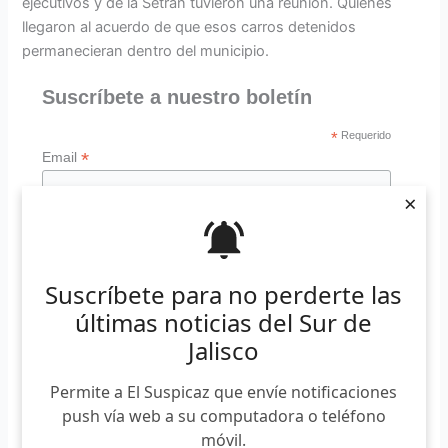
ejecutivos y de la Setran tuvieron una reunión. Quienes
llegaron al acuerdo de que esos carros detenidos
permanecieran dentro del municipio.
Suscríbete a nuestro boletín
*
Requerido
*
Email
×
Suscríbete para no perderte las
últimas noticias del Sur de
“Resultado de esta plática fue que se
Jalisco
van a detener los cinco vehículos. Pero
los cinco se quedan aquí en Ciudad
Permite a El Suspicaz que envíe notificaciones
Guzmán. Por que generalmente en este
push vía web a su computadora o teléfono
operativo se llevan los vehículos a
móvil.