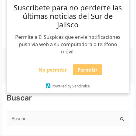
de las paletas. En 1958, Don Severiano, su esposa y diez
Suscríbete para no perderte las
hijos […]
últimas noticias del Sur de
Jalisco
Leer más »
Permite a El Suspicaz que envíe notificaciones
push vía web a su computadora o teléfono
móvil.
No permitir
Permitir
Powered by SendPulse
Buscar
B
u