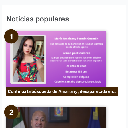
s
c
Noticias populares
a
r
p
o
r
:
Continúa la búsqueda de Amairany, desaparecida en…