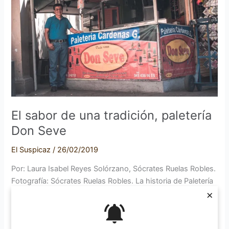
una
tradición,
paletería
Don
Seve
El sabor de una tradición, paletería
Don Seve
El Suspicaz
/
26/02/2019
Por: Laura Isabel Reyes Solórzano, Sócrates Ruelas Robles.
Fotografía: Sócrates Ruelas Robles. La historia de Paletería
×
“Don Seve” comenzó a escribirse en 1920 en el municipio
de Zapotiltic, Jalisco. Ahí, Don Severiano aprendió de su
hermano Tomás el proceso artesanal para la elaboración