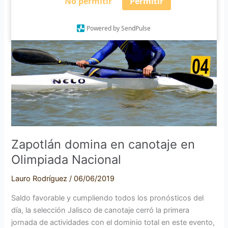
No permitir
Permitir
domina
en
Powered by SendPulse
canotaje
en
Olimpiada
Nacional
Zapotlán domina en canotaje en
Olimpiada Nacional
Lauro Rodríguez
/
06/06/2019
Saldo favorable y cumpliendo todos los pronósticos del
día, la selección Jalisco de canotaje cerró la primera
jornada de actividades con el dominio total en este evento,