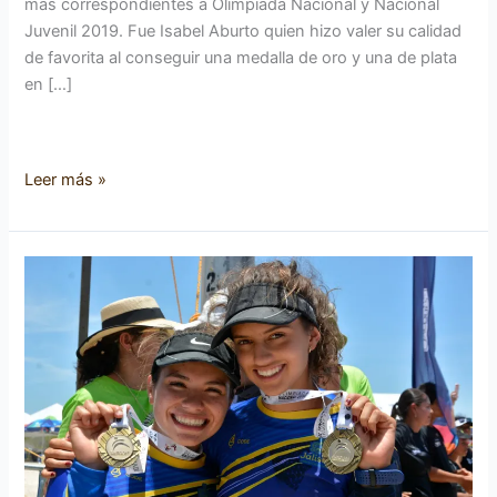
más correspondientes a Olimpiada Nacional y Nacional
Juvenil 2019. Fue Isabel Aburto quien hizo valer su calidad
de favorita al conseguir una medalla de oro y una de plata
en […]
Leer más »
Caen
más
medallas
para
zapotlenses
en
Olimpiada
Nacional