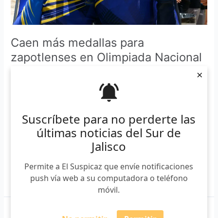
Caen más medallas para
zapotlenses en Olimpiada Nacional
×
Lauro Rodríguez
/
07/06/2019
Con dos medallas de oro en Olimpiada Nacional y una más
en Nacional Juvenil, así como tres platas; cerró Jalisco la
Suscríbete para no perderte las
segunda jornada de actividades en la Pista de Remo y
Canotaje en Progreso, Yucatán. Los encargados de
últimas noticias del Sur de
ascender al podio por el más preciado metal fueron:
Jalisco
Brenda Kareli Aguirre en K1 500 16-18; Isabel
Permite a El Suspicaz que envíe notificaciones
Leer más »
push vía web a su computadora o teléfono
móvil.
Zapotlán