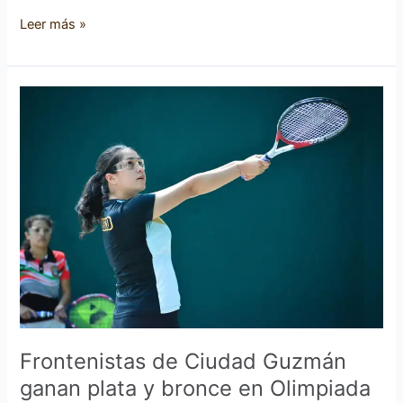
Leer más »
Frontenistas
de
Ciudad
Guzmán
ganan
plata
y
bronce
en
Olimpiada
Nacional
Frontenistas de Ciudad Guzmán
ganan plata y bronce en Olimpiada