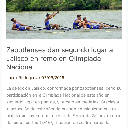
segundo
lugar
a
Jalisco
en
remo
en
Zapotlenses dan segundo lugar a
Olimpiada
Jalisco en remo en Olimpiada
Nacional
Nacional
Lauro Rodríguez
/
02/06/2019
La selección Jalisco, conformada por zapotlenses, cerró su
participación en la Olimpiada Nacional de este año en
segundo lugar en puntos, y tercero en medallas. Gracias a
la actuación de este sábado cuando consiguieron cuatro
platas que cayeron por cuenta de Fernanda Gómez (un par
de remos cortos 15-16), el equipo de cuatro pares de