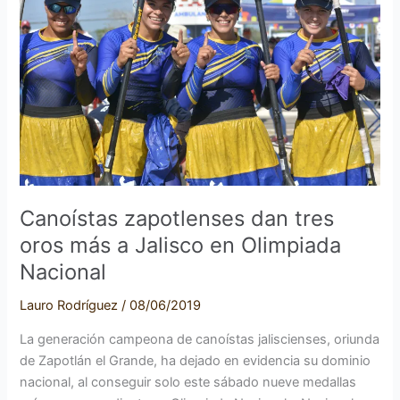
tres
oros
más
a
Jalisco
en
Olimpiada
Nacional
Canoístas zapotlenses dan tres
oros más a Jalisco en Olimpiada
Nacional
Lauro Rodríguez
/
08/06/2019
La generación campeona de canoístas jaliscienses, oriunda
de Zapotlán el Grande, ha dejado en evidencia su dominio
nacional, al conseguir solo este sábado nueve medallas