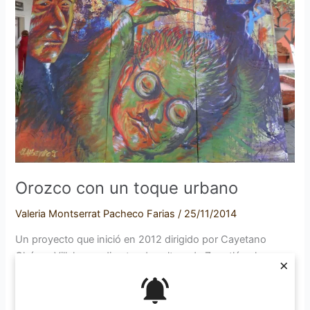
toque
urbano
Orozco con un toque urbano
Valeria Montserrat Pacheco Farias
/
25/11/2014
Un proyecto que inició en 2012 dirigido por Cayetano
Chávez Villalvazo, director de cultura de Zapotlán el
×
Grande, con el objetivo de dar a conocer a los artistas
urbanos de Ciudad Guzmán, y asimismo recobrar la
trayectoria de José Clemente Orozco. El pasado 21, 22 y