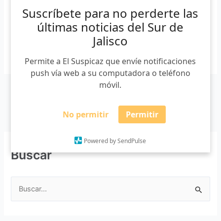
23 de noviembre se llevó acabo la tercera edición […]
Suscríbete para no perderte las
últimas noticias del Sur de
Jalisco
Leer más »
Permite a El Suspicaz que envíe notificaciones
push vía web a su computadora o teléfono
móvil.
No permitir
Permitir
Powered by SendPulse
Buscar
B
u
s