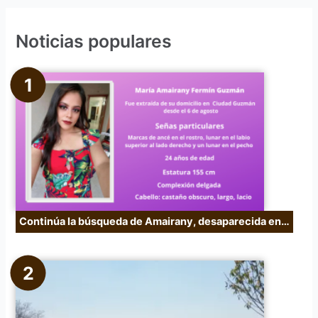
c
Noticias populares
a
r
p
o
r
:
Continúa la búsqueda de Amairany, desaparecida en…