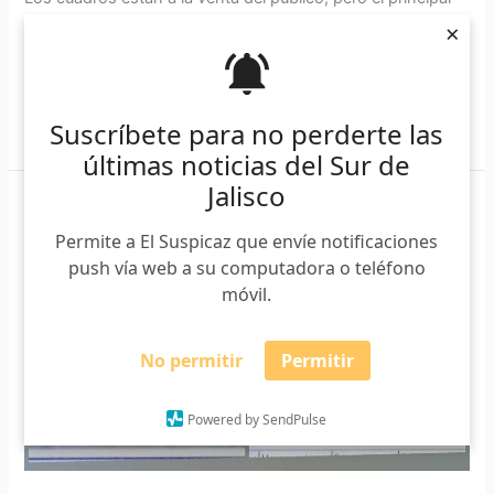
objetivo es conectar a los internos con la sociedad […]
×
Leer más »
Suscríbete para no perderte las
últimas noticias del Sur de
Jalisco
Reportan
fuga
Permite a El Suspicaz que envíe notificaciones
de
push vía web a su computadora o teléfono
dos
móvil.
internos
en
No permitir
Permitir
la
penal
de
Powered by SendPulse
Ciudad
Guzmán