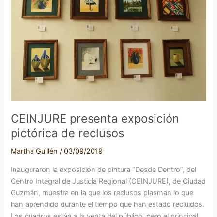
pictórica
de
reclusos
CEINJURE presenta exposición
pictórica de reclusos
Martha Guillén
/
03/09/2019
Inauguraron la exposición de pintura “Desde Dentro”, del
Centro Integral de Justicia Regional (CEINJURE), de Ciudad
Guzmán, muestra en la que los reclusos plasman lo que
han aprendido durante el tiempo que han estado recluidos.
Los cuadros están a la venta del público, pero el principal