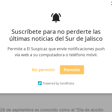
Suscríbete para no perderte las
últimas noticias del Sur de Jalisco
Permite a El Suspicaz que envíe notificaciones push
vía web a su computadora o teléfono móvil.
No permitir
Permitir
l aborto está presente en el sur
Powered by SendPulse
 28 de septiembre es conocido como el “Día de acción