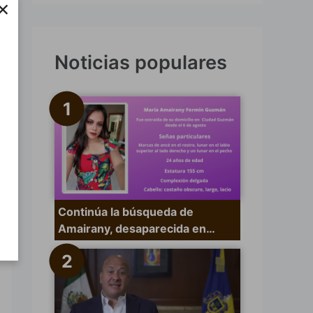
×
s
c
a
Noticias populares
r
p
o
r
:
Continúa la búsqueda de
Amairany, desaparecida en…