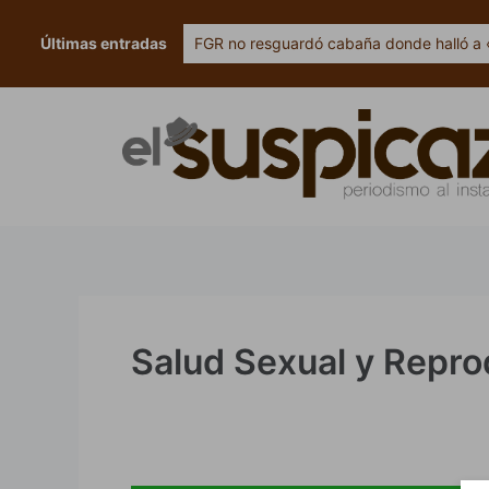
Ir
al
Últimas entradas
FGR no resguardó cabaña donde halló a 
contenido
Salud Sexual y Repro