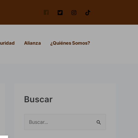
uridad
Alianza
¿Quiénes Somos?
Buscar
B
u