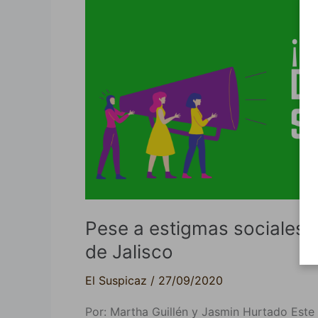
Pese
a
estigmas
sociales
el
aborto
está
presente
en
el
sur
de
Pese a estigmas sociales e
Jalisco
de Jalisco
El Suspicaz
/
27/09/2020
Por: Martha Guillén y Jasmin Hurtado Este