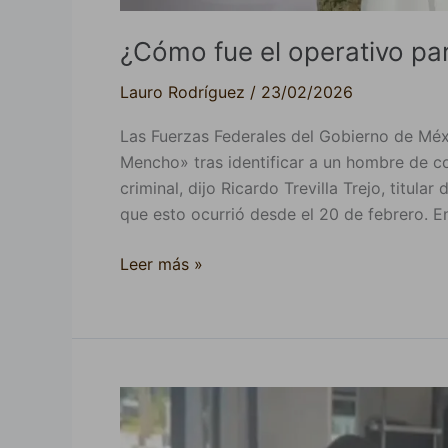
¿Cómo fue el operativo pa
Lauro Rodríguez
/
23/02/2026
Las Fuerzas Federales del Gobierno de Mé
Mencho» tras identificar a un hombre de co
criminal, dijo Ricardo Trevilla Trejo, titul
que esto ocurrió desde el 20 de febrero. E
Leer más »
Un
niño