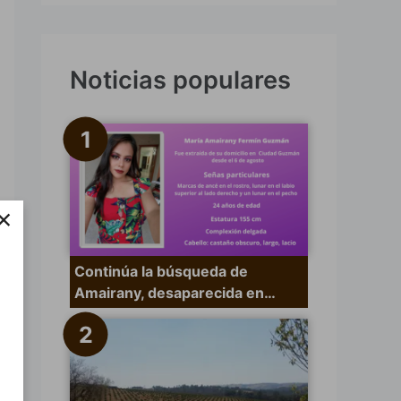
s
c
a
Noticias populares
r
p
o
r
×
:
Continúa la búsqueda de
Amairany, desaparecida en…