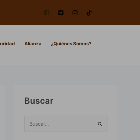
uridad
Alianza
¿Quiénes Somos?
Buscar
B
u