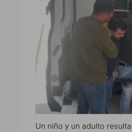
y
un
adulto
resultaron
lesionados
en
Tapalpa
por
los
enfrentamientos
Un niño y un adulto result