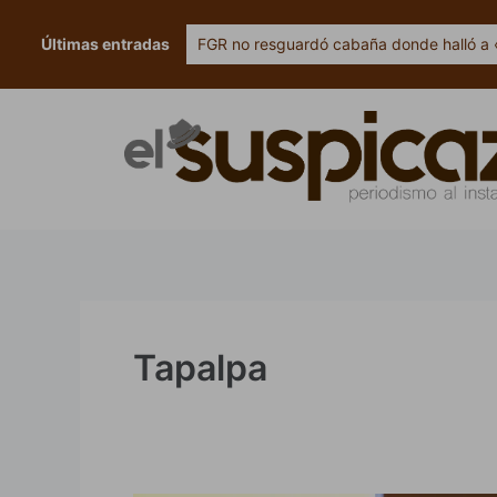
Ir
al
Últimas entradas
FGR no resguardó cabaña donde halló a 
contenido
Tapalpa