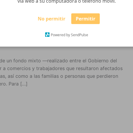
vía web a su computadora o teléfono móvil.
No permitir
Permitir
a dueños de vehículos quemados
Powered by SendPulse
 de un fondo mixto —realizado entre el Gobierno del
 a comercios y trabajadores que resultaron afectados
s, así como a las familias o personas que perdieron
ero. Para […]