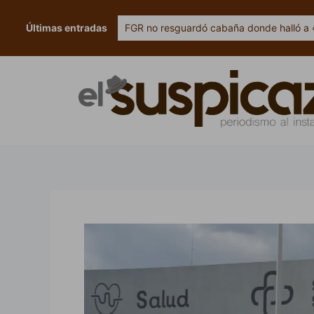
Ir
al
Últimas entradas
FGR no resguardó cabaña donde halló a 
contenido