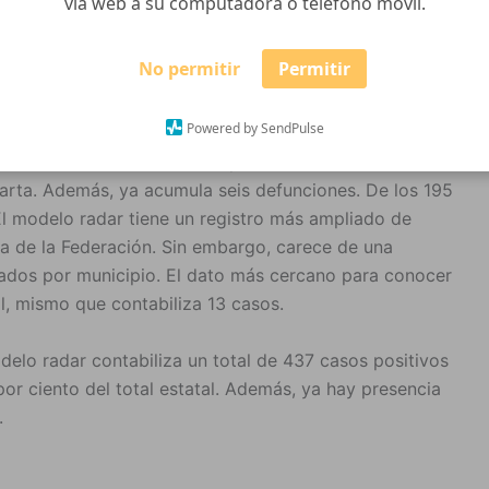
vía web a su computadora o teléfono móvil.
, el modelo de vigilancia epidemiológica de Covid-19
No permitir
Permitir
er a 195 casos confirmados de Covid-19 al sumar cinco
.
Powered by SendPulse
cho a nivel estatal, solo después de la Zona
larta. Además, ya acumula seis defunciones. De los 195
El modelo radar tiene un registro más ampliado de
la de la Federación. Sin embargo, carece de una
rados por municipio. El dato más cercano para conocer
al, mismo que contabiliza 13 casos.
odelo radar contabiliza un total de 437 casos positivos
or ciento del total estatal. Además, ya hay presencia
.