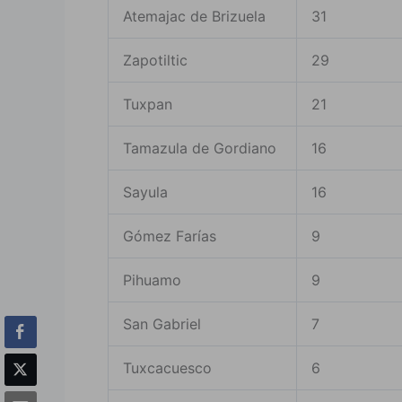
Atemajac de Brizuela
31
Zapotiltic
29
Tuxpan
21
Tamazula de Gordiano
16
Sayula
16
Gómez Farías
9
Pihuamo
9
San Gabriel
7
Tuxcacuesco
6