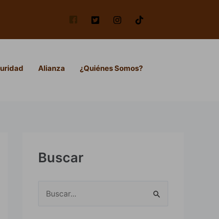
uridad
Alianza
¿Quiénes Somos?
Buscar
B
u