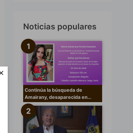
s
c
a
Noticias populares
r
p
o
r
×
:
Continúa la búsqueda de
Amairany, desaparecida en…