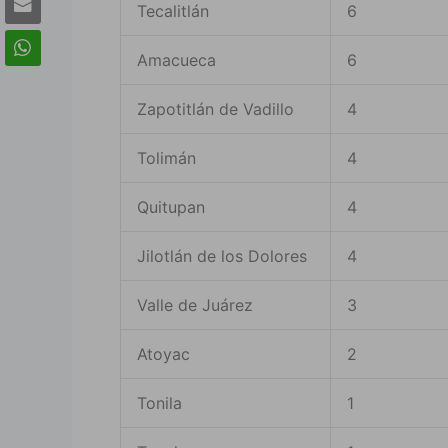
Tecalitlán
6
Amacueca
6
Zapotitlán de Vadillo
4
Tolimán
4
Quitupan
4
Jilotlán de los Dolores
4
Valle de Juárez
3
Atoyac
2
Tonila
1