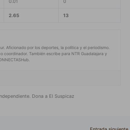
0.01
0
2.65
13
. Aficionado por los deportes, la política y el periodismo.
co coordinador. También escribe para NTR Guadalajara y
 #CONNECTASHub.
ndependiente. Dona a El Suspicaz
Entrada siguiente