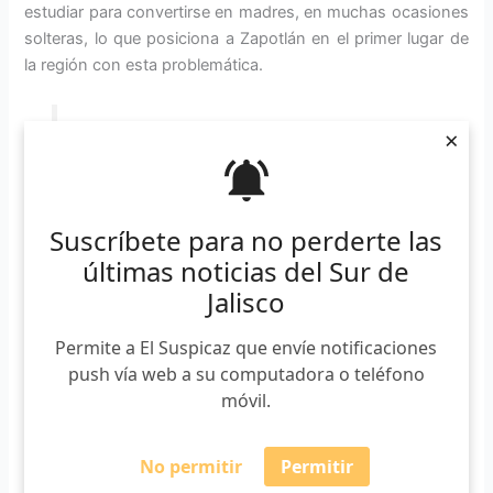
estudiar para convertirse en madres, en muchas ocasiones
solteras, lo que posiciona a Zapotlán en el primer lugar de
la región con esta problemática.
×
“Tenemos un problema de salud grave y
urgente, los embarazos en
adolescentes. Los embarazos en
adolescentes llegan a afectar a una de
Suscríbete para no perderte las
cada cuatro mujeres embarazadas. En
últimas noticias del Sur de
México el porcentaje de mujeres
Jalisco
embarazadas adolescentes es del 24%.
A nivel regional la zona sur el 29% de
Permite a El Suspicaz que envíe notificaciones
las mamás embarazadas son menores
push vía web a su computadora o teléfono
de 19 años. Pero aquí en Ciudad
móvil.
Guzmán el 37% son mamás menores de
19 años”, puntualizó el médico.
No permitir
Permitir