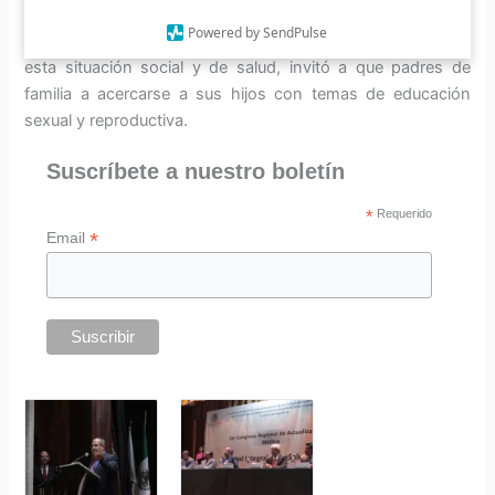
Powered by SendPulse
Exhortó al público en general a tomar responsabilidad ante
esta situación social y de salud, invitó a que padres de
familia a acercarse a sus hijos con temas de educación
sexual y reproductiva.
Suscríbete a nuestro boletín
*
Requerido
*
Email