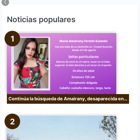
s
c
Noticias populares
a
r
p
o
r
:
Continúa la búsqueda de Amairany, desaparecida en…