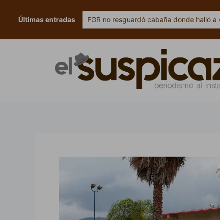
Ir
al
Últimas entradas
FGR no resguardó cabaña donde halló a 
contenido