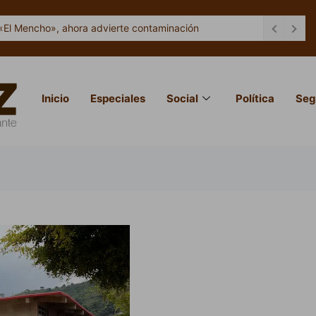
«El Mencho», ahora advierte contaminación
Inicio
Especiales
Social
Política
Seg