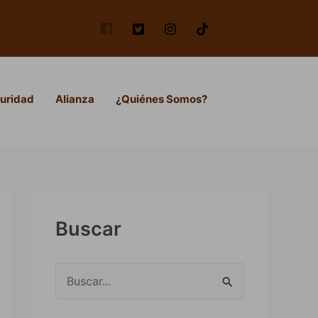
uridad
Alianza
¿Quiénes Somos?
Buscar
B
u