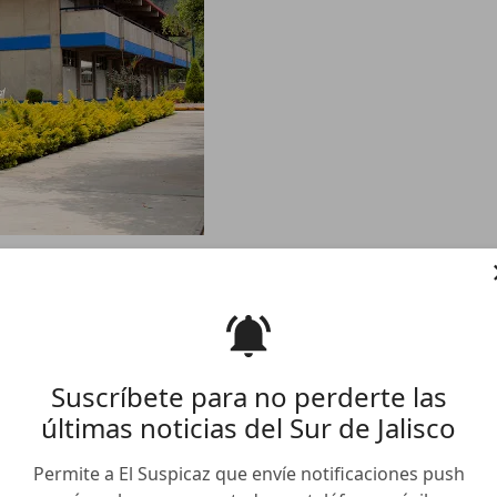
 solo el 50 % de aspirantes
d Guzmán ha entregado
Suscríbete para no perderte las
últimas noticias del Sur de Jalisco
te para la entrega de la documentación por parte de
Permite a El Suspicaz que envíe notificaciones push
Ciudad Guzmán de la Universidad de Guadalajara y sus