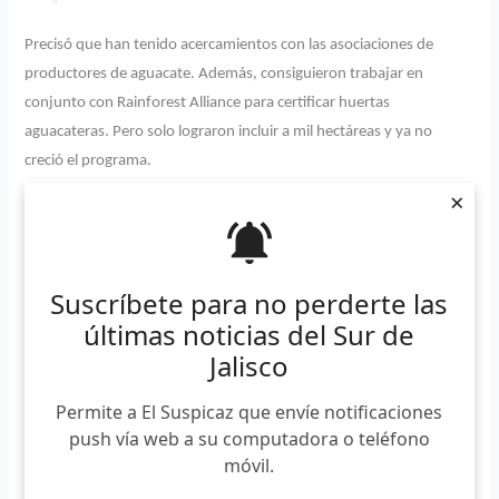
Precisó que han tenido acercamientos con las asociaciones de
productores de aguacate. Además, consiguieron trabajar en
conjunto con Rainforest Alliance para certificar huertas
aguacateras. Pero solo lograron incluir a mil hectáreas y ya no
creció el programa.
×
Suscríbete a nuestro boletín
*
Requerido
*
Email
Suscríbete para no perderte las
últimas noticias del Sur de
Jalisco
Permite a El Suspicaz que envíe notificaciones
push vía web a su computadora o teléfono
El principal mercado del aguacate jalisciense es el europeo y el
móvil.
asiático. Por lo tanto, la esperanza es que los países importadores