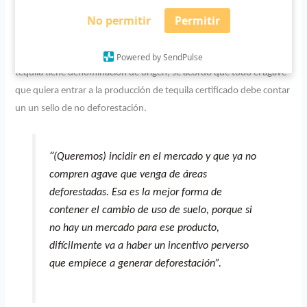
comiencen a trabajar en esas restricciones para una autoregulación
No permitir
Permitir
del monocultivo.
Un modelo así se aplica actualmente al agave. Gracias a que el
Powered by SendPulse
tequila tiene denominación de origen, se acordó que todo el agave
que quiera entrar a la producción de tequila certificado debe contar
un un sello de no deforestación.
“
(Queremos) incidir en el mercado y que ya no
compren agave que venga de áreas
deforestadas. Esa es la mejor forma de
contener el cambio de uso de suelo, porque si
no hay un mercado para ese producto,
difícilmente va a haber un incentivo perverso
que empiece a generar deforestación”.