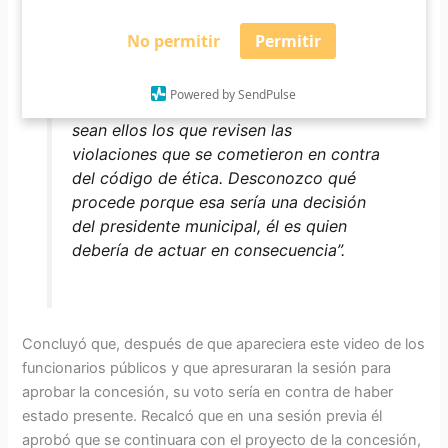
municipal, donde le solicita que separe
del cargo a esos dos funcionarios.
No permitir
Permitir
También presentó en la Contraloría del
Estado un escrito para que la
Powered by SendPulse
Contraloría tome el caso directamente y
sean ellos los que revisen las
violaciones que se cometieron en contra
del código de ética. Desconozco qué
procede porque esa sería una decisión
del presidente municipal, él es quien
debería de actuar en consecuencia”.
Concluyó que, después de que apareciera este video de los
funcionarios públicos y que apresuraran la sesión para
aprobar la concesión, su voto sería en contra de haber
estado presente. Recalcó que en una sesión previa él
aprobó que se continuara con el proyecto de la concesión,