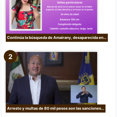
r
:
Continúa la búsqueda de Amairany, desaparecida en…
Arresto y multas de 80 mil pesos son las sanciones…