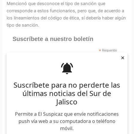
Mencionó que desconoce el tipo de sanción que
corresponde a estos funcionarios, pero que, de acuerdo a
los lineamientos del código de ética, sí debería haber algún
tipo de sanción.
Suscríbete a nuestro boletín
*
Requerido
×
*
Email
Suscríbete para no perderte las
últimas noticias del Sur de
Jalisco
“Si puede haber sanciones, incluso el día
Permite a El Suspicaz que envíe notificaciones
de ayer me enteré que el regidor
push vía web a su computadora o teléfono
Alejandro Barragán ya presentó primero
móvil.
un escrito dirigido al presidente