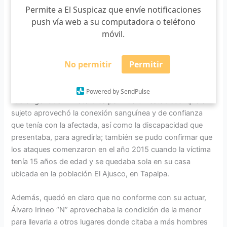
Permite a El Suspicaz que envíe notificaciones
En el segundo caso la víctima es una jovencita que
push vía web a su computadora o teléfono
presenta una discapacidad y su agresor de nombre Álvaro
móvil.
Irineo “N”, de 52 años, quien resultó ser familiar cercano,
fue capturado con base en una orden de aprehensión, por
No permitir
Permitir
agentes con destacamento en el Distrito VI, en Ciudad
Guzmán.
Powered by SendPulse
Las diligencias ministeriales permitieron establecer que el
sujeto aprovechó la conexión sanguínea y de confianza
que tenía con la afectada, así como la discapacidad que
presentaba, para agredirla; también se pudo confirmar que
los ataques comenzaron en el año 2015 cuando la víctima
tenía 15 años de edad y se quedaba sola en su casa
ubicada en la población El Ajusco, en Tapalpa.
Además, quedó en claro que no conforme con su actuar,
Álvaro Irineo “N” aprovechaba la condición de la menor
para llevarla a otros lugares donde citaba a más hombres