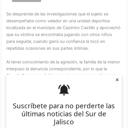
Se desprende de las investigaciones que el sujeto se
desempeñaba como velador en una unidad deportiva
localizada en el municipio de Casimiro Castillo y aprovechó
que su víctima se encontraba jugando con otros niños
para seguirla; cuando ganó su confianza la tocó en
repetidas ocasiones en sus partes íntimas.
Al tener conocimiento de la agresión, la familia de la menor
interpuso la denuncia correspondiente, por lo que la
Fiscalía Regional solicitó una orden de aprehensión contra
×
el sujeto, la cual le fue cumplimentada.
El hombre fue presentado ante el Juez que lo reclamaba y
en la audiencia de imputación el Ministerio Público presentó
Suscríbete para no perderte las
los datos de prueba en su contra, los cuales fueron
últimas noticias del Sur de
suficientes para su vinculación a proceso con la medida
Jalisco
cautelar de prisión preventiva oficiosa por ocho meses.