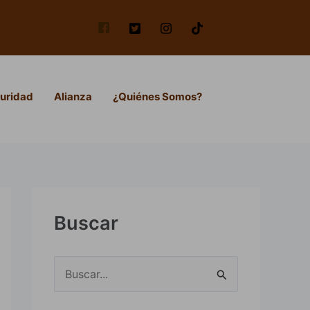
uridad
Alianza
¿Quiénes Somos?
Buscar
B
u