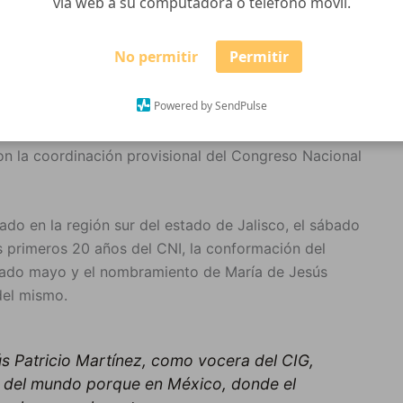
vía web a su computadora o teléfono móvil.
No permitir
Permitir
Powered by SendPulse
igiosas de Tuxpan, Jalisco -representantes de
ates e imágenes religiosas-, y delegados de diferentes
on la coordinación provisional del Congreso Nacional
ado en la región sur del estado de Jalisco, el sábado
os primeros 20 años del CNI, la conformación del
sado mayo y el nombramiento de María de Jesús
del mismo.
s Patricio Martínez, como vocera del CIG,
s del mundo porque en México, donde el