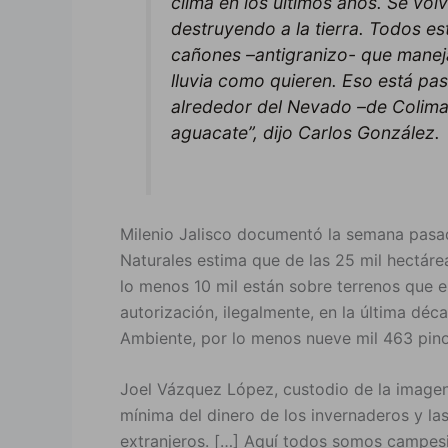
clima en los últimos años. Se vo
destruyendo a la tierra. Todos e
cañones –antigranizo- que manej
lluvia como quieren. Eso está pa
alrededor del Nevado –de Colima
aguacate”, dijo Carlos González.
Milenio Jalisco documentó la semana pasa
Naturales estima que de las 25 mil hectáre
lo menos 10 mil están sobre terrenos que e
autorización, ilegalmente, en la última déc
Ambiente, por lo menos nueve mil 463 pino
Joel Vázquez López, custodio de la imagen
mínima del dinero de los invernaderos y la
extranjeros. […] Aquí todos somos campesi