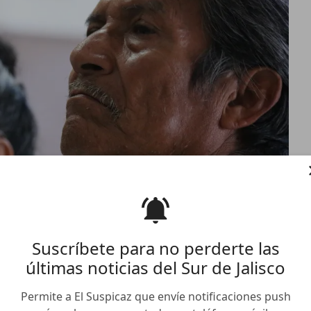
Suscríbete para no perderte las
últimas noticias del Sur de Jalisco
Tuxpan elegirá dos
el Concejo Indígena de
Permite a El Suspicaz que envíe notificaciones push