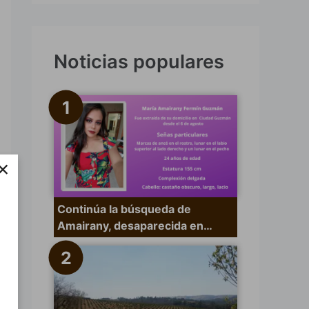
s
c
a
Noticias populares
r
p
o
r
×
:
Continúa la búsqueda de
Amairany, desaparecida en…