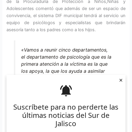
de la Procuraduría de Protección a Niños,Niñas y
Adolescentes comentó que además de ser un espacio de
convivencia, el sistema DIF municipal tendrá al servicio un
equipo de psicólogos y especialistas que brindarán
asesoría tanto a los padres como a los hijos.
«Vamos a reunir cinco departamentos,
el departamento de psicología que es la
primera atención a la víctima es la que
los apoya, la que los ayuda a asimilar
estos problemas. Continuamos con el
×
equipo de trabajo social, es el que se
encarga de llevar la dinámica de
investigación de los casos en específico
Suscríbete para no perderte las
que la procuraduría pudiera manejar
últimas noticias del Sur de
para ver la atención que están teniendo
los niños».
Jalisco