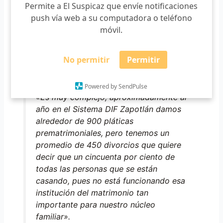
Permite a El Suspicaz que envíe notificaciones
push vía web a su computadora o teléfono
Castillo Chávez destacó la necesidad para el municipio ya
móvil.
que al año al menos el 50 por ciento de matrimonios
terminan en divorcio y el 20 por ciento tiene posibilidades
No permitir
Permitir
de conflicto por la patria protestad de los hijos.
Powered by SendPulse
«Es muy complejo, aproximadamente al
año en el Sistema DIF Zapotlán damos
alrededor de 900 pláticas
prematrimoniales, pero tenemos un
promedio de 450 divorcios que quiere
decir que un cincuenta por ciento de
todas las personas que se están
casando, pues no está funcionando esa
institución del matrimonio tan
importante para nuestro núcleo
familiar».