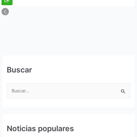
Buscar
B
u
s
c
Noticias populares
a
r