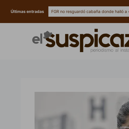
Ir
al
Últimas entradas
FGR no resguardó cabaña donde halló a 
contenido