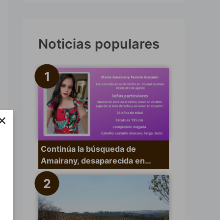
s
c
a
Noticias populares
r
p
o
r
×
:
Continúa la búsqueda de
Amairany, desaparecida en…