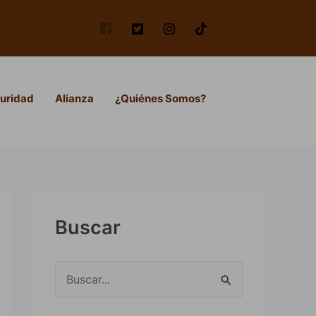
uridad
Alianza
¿Quiénes Somos?
Buscar
B
u