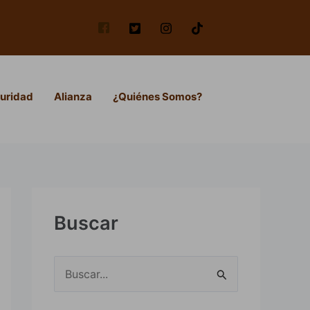
uridad
Alianza
¿Quiénes Somos?
Buscar
B
u