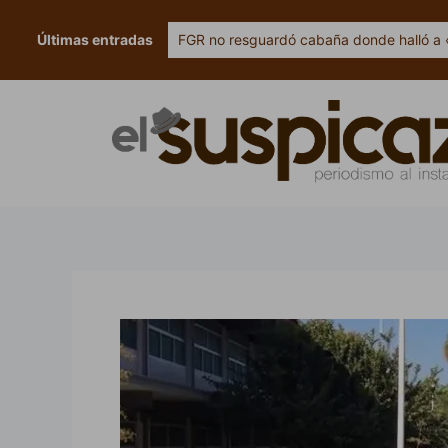
Ir
al
Últimas entradas
FGR no resguardó cabaña donde halló a 
contenido