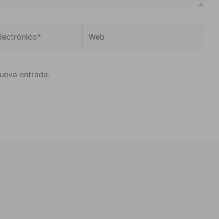
Web
o*
nueva entrada.