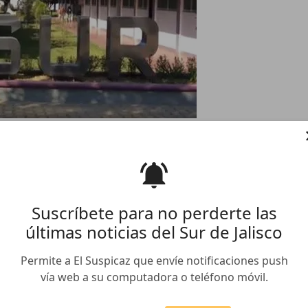
ripciones CUSur
/01/2017
 Centro Universitario del Sur para el registro al ciclo
Suscríbete para no perderte las
el primero hasta el 28 de febrero, con una oferta
últimas noticias del Sur de Jalisco
 16 licenciaturas y 3 posgrados.
Permite a El Suspicaz que envíe notificaciones push
de ingreso explicó el proceso que deben seguir los
vía web a su computadora o teléfono móvil.
ucativo.