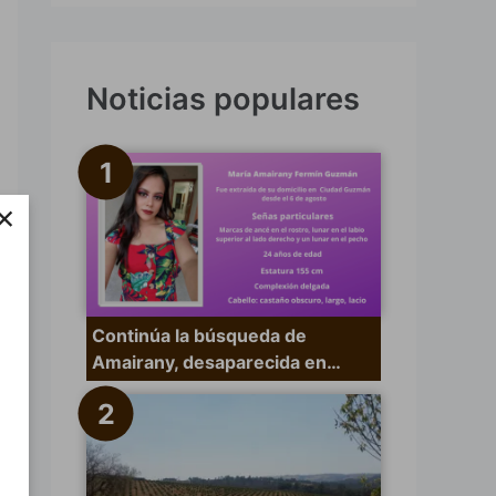
s
c
a
Noticias populares
r
p
o
×
r
:
Continúa la búsqueda de
Amairany, desaparecida en…