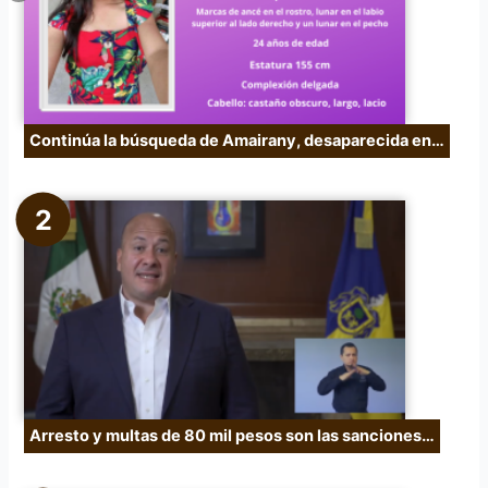
:
Continúa la búsqueda de Amairany, desaparecida en…
Arresto y multas de 80 mil pesos son las sanciones…