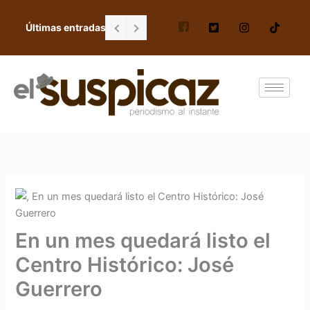
Ir
al
Últimas entradas
FGR no resguardó cabaña donde halló a 
contenido
En un mes quedará listo el
Centro Histórico: José
Guerrero