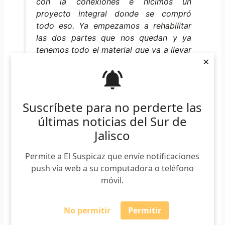
con la conexiones e hicimos un
proyecto integral donde se compró
todo eso. Ya empezamos a rehabilitar
las dos partes que nos quedan y ya
tenemos todo el material que va a llevar
×
para el riego y todo lo demás lo único
que estaría siendo falta sería la planta,
sería el pasto, detallitos de esos pero yo
creo que a mas tardar en un mes
Suscríbete para no perderte las
debemos tener habilitados los cuatro
últimas noticias del Sur de
cuadrantes de la ciudad.»
Jalisco
Permite a El Suspicaz que envíe notificaciones
push vía web a su computadora o teléfono
móvil.
No permitir
Permitir