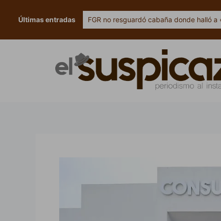
Ir
al
Últimas entradas
FGR no resguardó cabaña donde halló a 
contenido