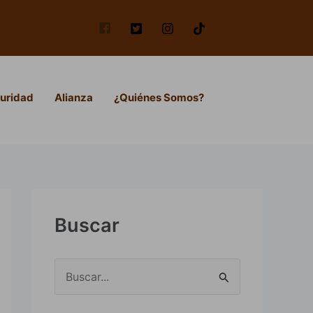
uridad
Alianza
¿Quiénes Somos?
Buscar
B
u