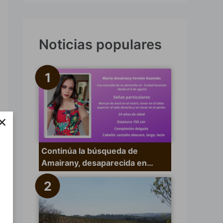
s
c
a
Noticias populares
r
p
o
r
×
:
Continúa la búsqueda de
Amairany, desaparecida en…