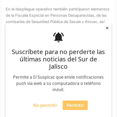
En el despliegue operativo también participaron elementos
de la Fiscalía Especial en Personas Desaparecidas, de las
comisarías de Seguridad Pública de Sayula y Atoyac, así
×
como elementos de la Fiscalía Regional del Estado de
Jalisco, del escuadrón canino y Policía Estatal.
En las acciones de búsqueda también participaron
Suscríbete para no perderte las
familiares de la persona desaparecida. Además realizaron
últimas noticias del Sur de
entrevistas entre los habitantes, pegaron cédulas de
Jalisco
búsqueda en espacios públicos y utilizaron drones para
tener una mejor búsqueda en los alrededores de la zona en
Permite a El Suspicaz que envíe notificaciones
donde lo vieron por última vez.
push vía web a su computadora o teléfono
móvil.
Cualquier información que lleve al paradero de don Jesús,
piden enviarla al 33 15 14 54 22 o el 800 7188 086 que
está disponible las 24 horas del día.
No permitir
Permitir