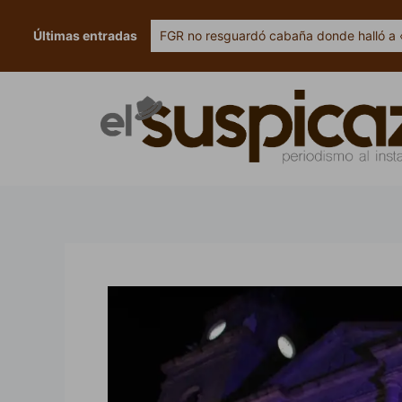
Ir
al
Últimas entradas
FGR no resguardó cabaña donde halló a 
contenido