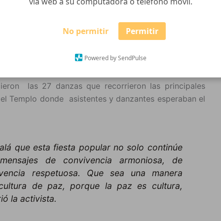
vía web a su computadora o teléfono móvil.
resistencia cultural indígena con el XXI Encuentro
No permitir
Permitir
as al que asistió como invitada de honor Rigoberta
malteco que desde su infancia lucha por los derechos
Powered by SendPulse
emio Nobel de la Paz en 1992.
ieron las 27 danzas que recorrieron las principales
o del Templo donde asistentes y danzantes esperaban el
jalá que esta fiesta popular no solo continúe
mensajes de convivencia armoniosa, de
vivencia respetuosa. Que sea una manera
cultura de paz, porque la paz es cultura,
ó la activista.