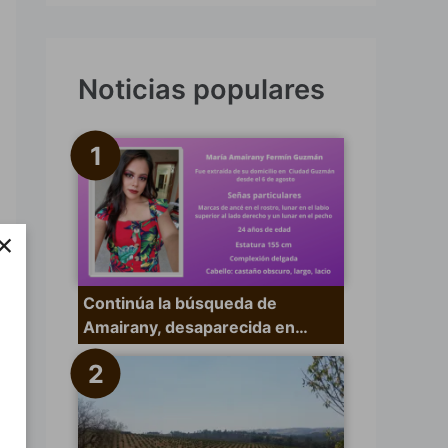
s
c
a
Noticias populares
r
p
o
r
×
:
Continúa la búsqueda de
Amairany, desaparecida en…