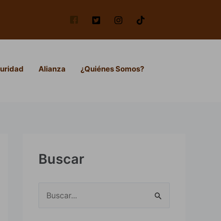
uridad
Alianza
¿Quiénes Somos?
Buscar
B
u