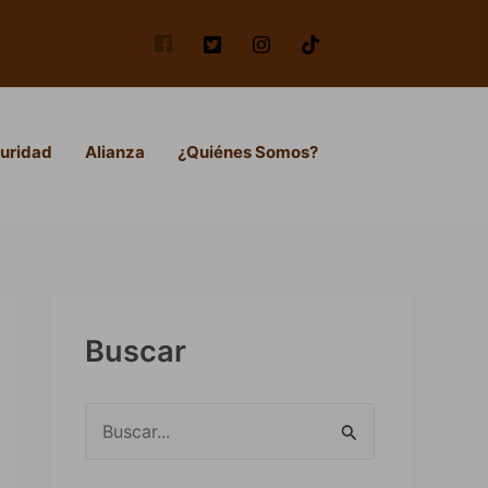
uridad
Alianza
¿Quiénes Somos?
Buscar
B
u