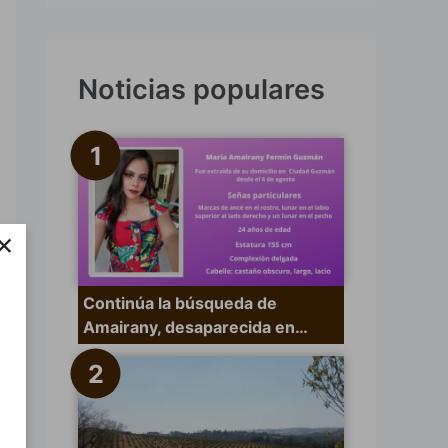
s
c
a
Noticias populares
r
p
o
r
×
:
Continúa la búsqueda de
Amairany, desaparecida en…