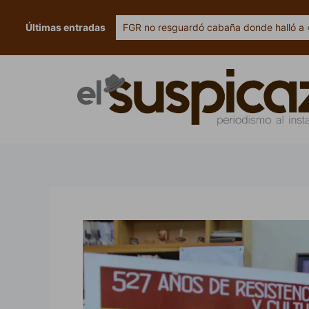
Ir
al
Últimas entradas
FGR no resguardó cabaña donde halló a 
contenido