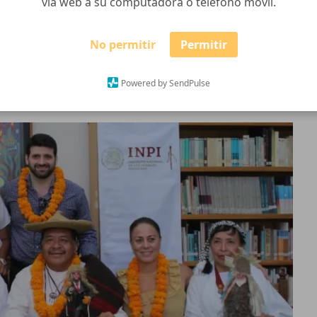
vía web a su computadora o teléfono móvil.
No permitir
Permitir
jara, la Autoridad Tradicional del Patrimonio Cultural
a conocer los detalles del XXIII Encuentro Nacional de
Powered by SendPulse
 de octubre.