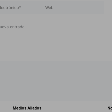
Web
o*
nueva entrada.
Medios Aliados
No