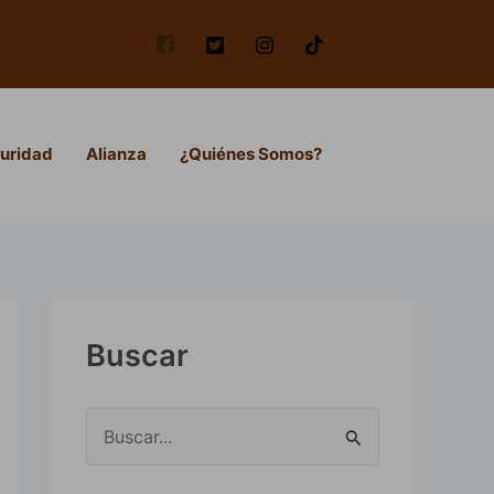
uridad
Alianza
¿Quiénes Somos?
Buscar
B
u