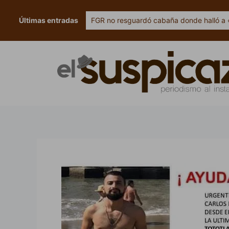
Ir
al
Últimas entradas
FGR no resguardó cabaña donde halló a 
contenido