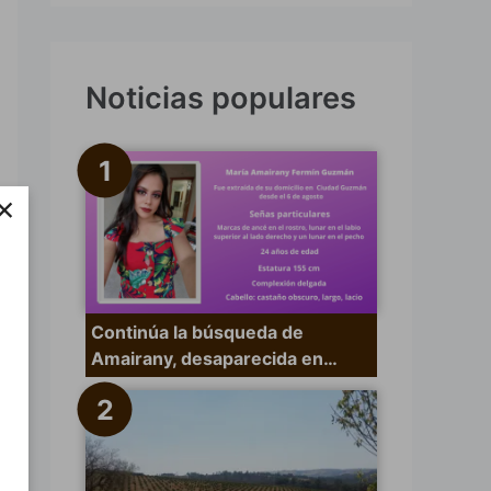
s
c
a
Noticias populares
r
p
o
×
r
:
Continúa la búsqueda de
Amairany, desaparecida en…