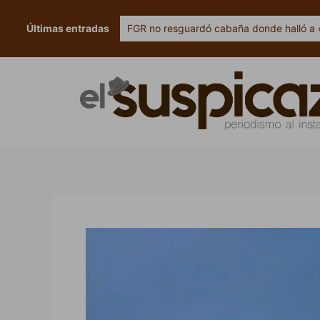
Ir
al
Últimas entradas
FGR no resguardó cabaña donde halló a 
contenido