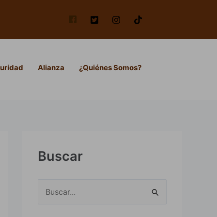
uridad
Alianza
¿Quiénes Somos?
Buscar
B
u