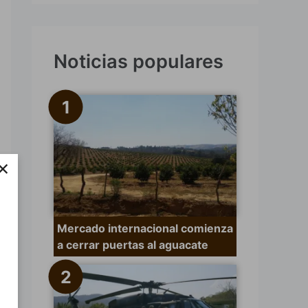
s
c
a
Noticias populares
r
p
o
r
×
:
Mercado internacional comienza
a cerrar puertas al aguacate