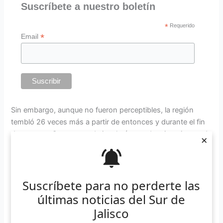
Suscríbete a nuestro boletín
*
Requerido
*
Email
Sin embargo, aunque no fueron perceptibles, la región
tembló 26 veces más a partir de entonces y durante el fin
de semana. Se trataron de igual número de microsismos de
×
entre 3 y 4 grados en la escala de Richter.
SISMO Magnitud 3.4 Loc. 23 km al
Suscríbete para no perderte las
SURESTE de CASIMIRO CASTILLO, JAL
últimas noticias del Sur de
03/07/22 10:00:01 Lat 19.43 Lon -104.32
Jalisco
Pf 38 km