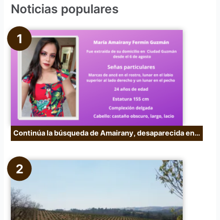
Noticias populares
a
r
p
o
r
:
Continúa la búsqueda de Amairany, desaparecida en…