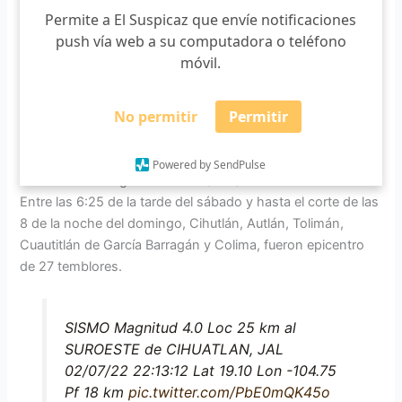
Permite a El Suspicaz que envíe notificaciones
— Sismologico Nacional
push vía web a su computadora o teléfono
(@SismologicoMX)
July 4, 2022
móvil.
No permitir
Permitir
Aunque la población no reportó haberlos sentido, el
Powered by SendPulse
Servicio Sismológico Nacional (SSN) dio cuenta de ellos.
Entre las 6:25 de la tarde del sábado y hasta el corte de las
8 de la noche del domingo, Cihutlán, Autlán, Tolimán,
Cuautitlán de García Barragán y Colima, fueron epicentro
de 27 temblores.
SISMO Magnitud 4.0 Loc 25 km al
SUROESTE de CIHUATLAN, JAL
02/07/22 22:13:12 Lat 19.10 Lon -104.75
Pf 18 km
pic.twitter.com/PbE0mQK45o