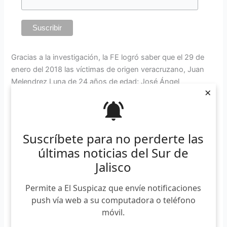
Gracias a la investigación, la FE logró saber que el 29 de
enero del 2018 las víctimas de origen veracruzano, Juan
Melendrez Luna de 24 años de edad; José Ángel
×
Melendrez Luna de 37; José Melendrez Pineda de 72 y
José Juan Santos Melendrez, de 44 años, se dirigieron al
municipio de Unión de Tula para realizar unas labores de
comercio.
Suscríbete para no perderte las
últimas noticias del Sur de
Después, el 1 de febrero del mismo año, los cuatro
Jalisco
hombres salían del municipio de Casimiro Castillo a bordo
de un vehículo Nissan Tsuru modelo 2014 cuando fueron
Permite a El Suspicaz que envíe notificaciones
detenidos por los uniformados sobre la carretera hacia
push vía web a su computadora o teléfono
Autlán de Navarro.
móvil.
Una de las víctimas logró comunicarse vía telefónica con