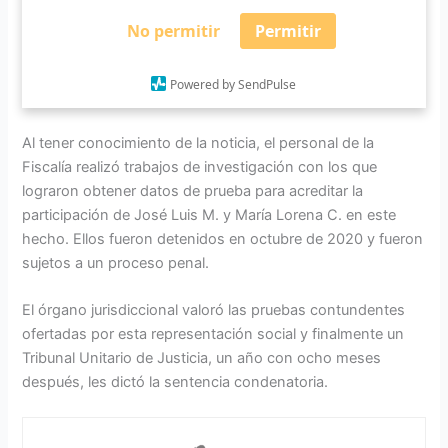
su pareja sentimental diciéndole que habían sido detenidos
No permitir
Permitir
por los municipales. Pero ya no se supo nada sobre su
paradero, por lo que se presentó la denuncia por su
Powered by SendPulse
desaparición.
Al tener conocimiento de la noticia, el personal de la
Fiscalía realizó trabajos de investigación con los que
lograron obtener datos de prueba para acreditar la
participación de José Luis M. y María Lorena C. en este
hecho. Ellos fueron detenidos en octubre de 2020 y fueron
sujetos a un proceso penal.
El órgano jurisdiccional valoró las pruebas contundentes
ofertadas por esta representación social y finalmente un
Tribunal Unitario de Justicia, un año con ocho meses
después, les dictó la sentencia condenatoria.