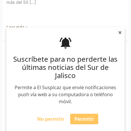
más del 50 […]
Leer más »
×
Clases
Suscríbete para no perderte las
presenciales
en
últimas noticias del Sur de
UdeG
Jalisco
no
arrancarán
Permite a El Suspicaz que envíe notificaciones
en
push vía web a su computadora o teléfono
octubre
móvil.
No permitir
Permitir
Clases presenciales en UdeG no
arrancarán en octubre