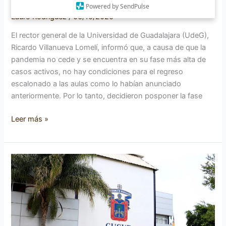
Powered by SendPulse
Lauro Rodríguez
/
06/10/2020
El rector general de la Universidad de Guadalajara (UdeG),
Ricardo Villanueva Lomelí, informó que, a causa de que la
pandemia no cede y se encuentra en su fase más alta de
casos activos, no hay condiciones para el regreso
escalonado a las aulas como lo habían anunciado
anteriormente. Por lo tanto, decidieron posponer la fase
Leer más »
Clases
en
UdeG
no
sería
presenciales