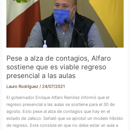
de
contagios,
Alfaro
sostiene
que
es
viable
regreso
Pese a alza de contagios, Alfaro
presencial
sostiene que es viable regreso
a
presencial a las aulas
las
aulas
Lauro Rodríguez
/
24/07/2021
El gobernador Enrique Alfaro Ramírez informó que el
regreso presencial a las aulas se sostiene para el 30 de
agosto. Esto pese al alza de contagios que hay en el
estado de Jalisco. Señaló que se aprobó un modelo híbrido
de regreso. Este consiste en que no debe estar un aula a