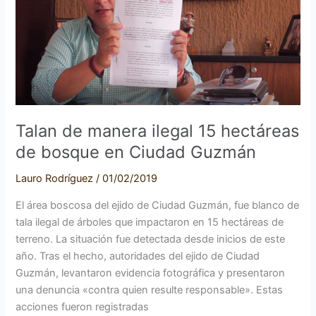
15
hectáreas
de
bosque
en
Ciudad
Guzmán
Talan de manera ilegal 15 hectáreas
de bosque en Ciudad Guzmán
Lauro Rodríguez
/
01/02/2019
El área boscosa del ejido de Ciudad Guzmán, fue blanco de
tala ilegal de árboles que impactaron en 15 hectáreas de
terreno. La situación fue detectada desde inicios de este
año. Tras el hecho, autoridades del ejido de Ciudad
Guzmán, levantaron evidencia fotográfica y presentaron
una denuncia «contra quien resulte responsable». Estas
acciones fueron registradas