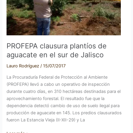
en
el
sur
de
Jalisco
PROFEPA clausura plantíos de
aguacate en el sur de Jalisco
Lauro Rodríguez
/
15/07/2017
La Procuraduría Federal de Protección al Ambiente
(PROFEPA) llevó a cabo un operativo de inspección
durante cuatro días, en 310 hectáreas destinadas para el
aprovechamiento forestal. El resultado fue que la
dependencia detectó cambio de uso de suelo ilegal para
producción de aguacate en 145. Los predios clausurados
fueron La Estancia Vieja (II-XII-29) y La