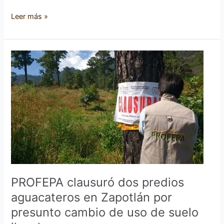
Leer más »
PROFEPA
clausuró
dos
predios
aguacateros
en
Zapotlán
por
presunto
cambio
de
PROFEPA clausuró dos predios
uso
aguacateros en Zapotlán por
de
presunto cambio de uso de suelo
suelo
ilegal