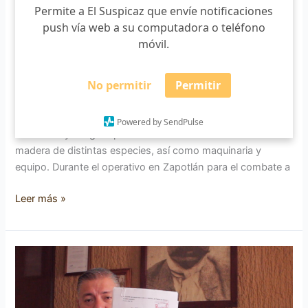
Permite a El Suspicaz que envíe notificaciones
clausura aserradero en Zapotlán
push vía web a su computadora o teléfono
Martha Guillén
/
01/05/2019
móvil.
La Procuraduría Federal de Protección al Ambiente
No permitir
Permitir
(Profepa) clausuró un Centro de Almacenamiento y
Transformación de Materias Primas Forestales (CAT), en
Zapotlán el Grande, al no acreditar el legal funcionamiento
Powered by SendPulse
del centro y aseguró precautoriamente 264.122 m3 de
madera de distintas especies, así como maquinaria y
equipo. Durante el operativo en Zapotlán para el combate a
Leer más »
Talan
de
manera
ilegal