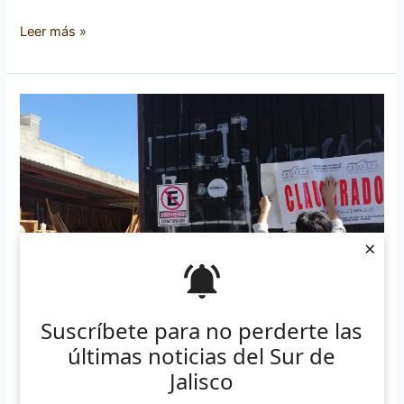
Leer más »
Por
irregularidades
PROFEPA
clausura
aserradero
en
Zapotlán
×
Suscríbete para no perderte las
últimas noticias del Sur de
Jalisco
Por irregularidades PROFEPA