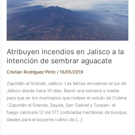
Jalisco
a
la
intención
de
sembrar
Atribuyen incendios en Jalisco a la
aguacate
intención de sembrar aguacate
Cristian Rodríguez Pinto
/
16/05/2019
Zapotlán el Grande, Jalisco. Las llamas envuelven al sur de
Jalisco desde hace 10 días. Bastó una semana y media
para que en los municipios que rodean el volcán de Colima
–Zapotlán el Grande, Sayula, San Gabriel y Tuxpan– el
fuego calcinara 12 mil 177 codiciadas hectáreas de bosque,
ideales para el boyante cultivo de […]