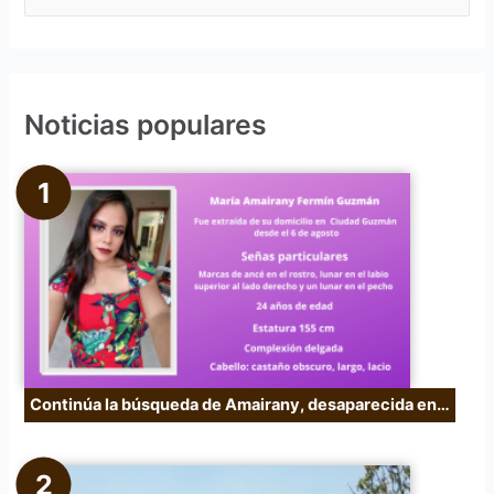
u
s
c
Noticias populares
a
r
p
o
r
:
Continúa la búsqueda de Amairany, desaparecida en…