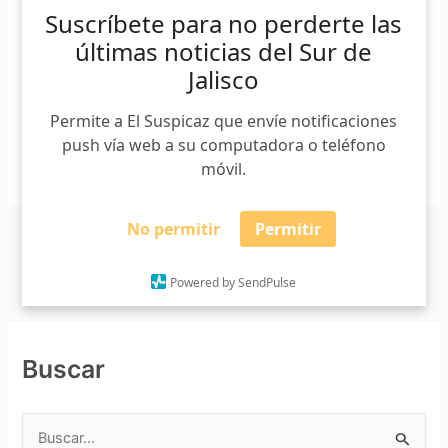
gotas chocan contra el vidrio y el limpiaparabrisas poco
Suscríbete para no perderte las
puede hacer. Avanzamos en una carretera solitaria. Una
últimas noticias del Sur de
espesa neblina nos envuelve y apenas logramos
Jalisco
vislumbrar unos […]
Permite a El Suspicaz que envíe notificaciones
push vía web a su computadora o teléfono
Leer más »
móvil.
No permitir
Permitir
Powered by SendPulse
Buscar
B