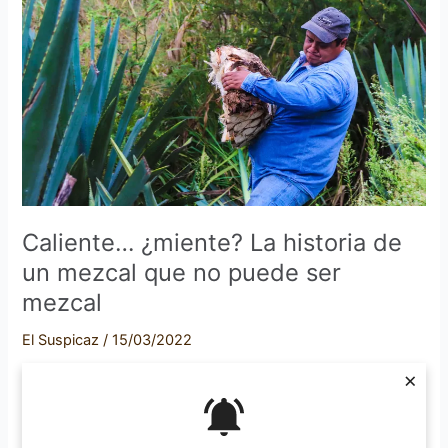
historia
de
un
mezcal
que
no
puede
ser
mezcal
Caliente… ¿miente? La historia de
un mezcal que no puede ser
mezcal
El Suspicaz
/
15/03/2022
×
Por: Laura Isabel Reyes Solórzano y José Adolfo Gavilanes
Saldaña Recuerdos Finales de septiembre. La lluvia no da
tregua. Hace frío y el viento sopla con fuerza. Las enormes