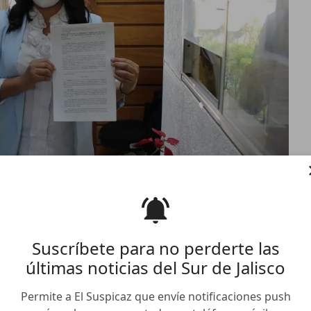
Suscríbete para no perderte las
últimas noticias del Sur de Jalisco
 denuncia a funcionario
ncia política en razón de
Permite a El Suspicaz que envíe notificaciones push