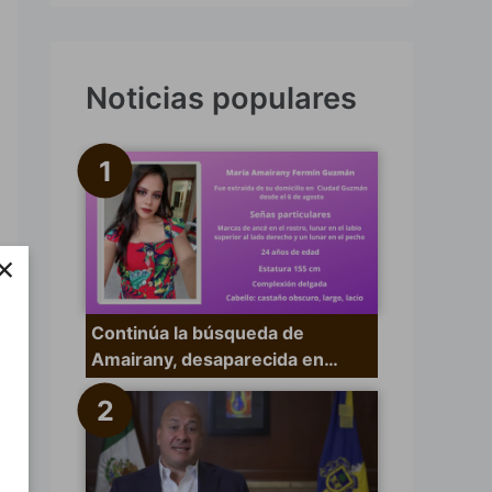
s
c
a
Noticias populares
r
p
o
r
×
:
Continúa la búsqueda de
Amairany, desaparecida en…