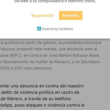
vía web a su computadora o teléfono móvil.
No permitir
Permitir
Powered by SendPulse
cia política en razón de género, la presidenta municipal
Palacios, presentó este martes, una denuncia ante el
dadana (IEPC), en contra de José Ramón Baltazar Nava,
del Ayuntamiento de Autlán de Navarro, y ex Secretario
 2015 a 2021 (dos periodos).
entar una denuncia en contra del maestro
elito de violencia política en razón de
de febrero, a través de su teléfono
atsApp, puso ataques o violencia contra la