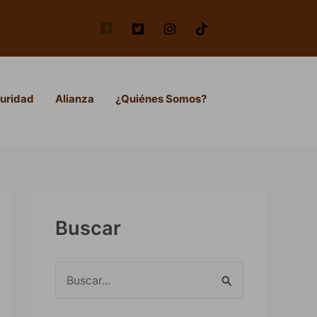
uridad
Alianza
¿Quiénes Somos?
Buscar
B
u