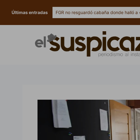
Ir
al
Últimas entradas
FGR no resguardó cabaña donde halló a 
contenido