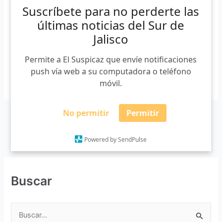
Suscríbete para no perderte las
ataque ocurrió en las inmediaciones del ejido Vallarta.
últimas noticias del Sur de
Donde acudió a realizar una transmisión del programa
“Todas las voces cuentan”, […]
Jalisco
Permite a El Suspicaz que envíe notificaciones
push vía web a su computadora o teléfono
Leer más »
móvil.
No permitir
Permitir
Powered by SendPulse
Buscar
B