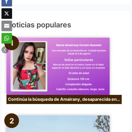
s
c
Noticias populares
a
r
p
o
r
:
Continúa la búsqueda de Amairany, desaparecida en…