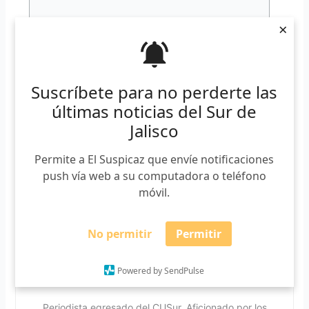
×
Suscríbete para no perderte las
Un Juez de Control y Oralidad estimó que los elementos
últimas noticias del Sur de
aportados eran suficientes y determinantes. Por ello le
dictó el auto de vinculación a proceso con prisión oficiosa
Jalisco
durante ocho meses, como medida cautelar.
Permite a El Suspicaz que envíe notificaciones
push vía web a su computadora o teléfono
móvil.
No permitir
Permitir
Powered by SendPulse
Lauro Rodríguez
Periodista egresado del CUSur. Aficionado por los