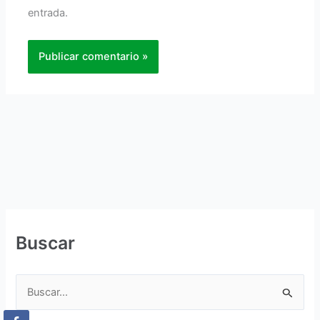
entrada.
Buscar
B
u