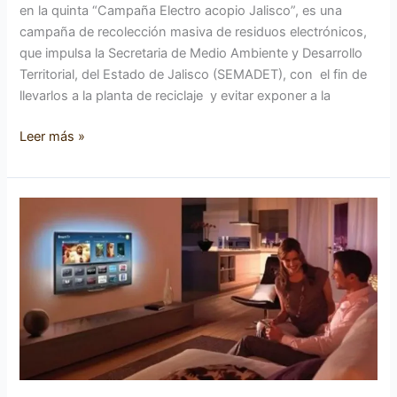
en la quinta “Campaña Electro acopio Jalisco”, es una
campaña de recolección masiva de residuos electrónicos,
que impulsa la Secretaria de Medio Ambiente y Desarrollo
Territorial, del Estado de Jalisco (SEMADET), con el fin de
llevarlos a la planta de reciclaje y evitar exponer a la
Leer más »
Rumbo
a
la
televisión
digital