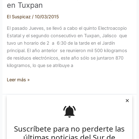
analógico
en Tuxpan
en
El Suspicaz
/
10/03/2015
Tuxpan
El pasado Jueves, se llevó a cabo el quinto Electroacopio
Estatal y el segundo consecutivo en Tuxpan, Jalisco que
tuvo un horario de 2 a 6:30 de la tarde en el Jardín
principal. El año anterior se reunieron mil 500 kilogramos
de residuos electrónicos, este año sólo se juntaron 870
kilogramos, lo que se atribuye a
Leer más »
×
Electroacopio
2015:
Electroacopio 2015: Salud y
Salud
Suscríbete para no perderte las
y
Ecología en Tuxpan
Ecología
últimas noticias del Sur de