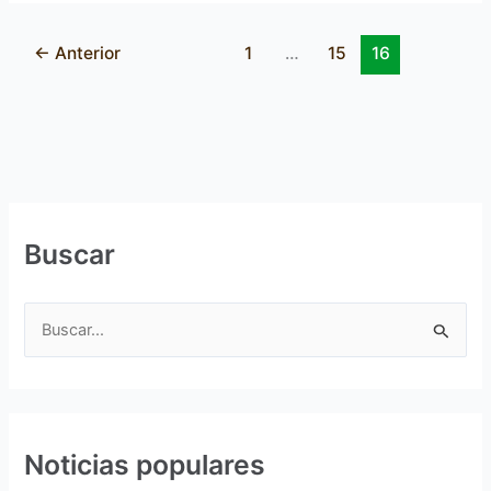
←
Anterior
1
…
15
16
Buscar
B
u
s
c
Noticias populares
a