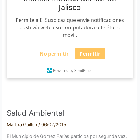
El Suspicaz
/
17/02/2015
en
Jalisco
Tuxpan
Con motivo de la quinta campaña “electroacopio” en el
Permite a El Suspicaz que envíe notificaciones
estado de Jalisco, el municipio de Tuxpan, se une a la
push vía web a su computadora o teléfono
misma por segundo año consecutivo este próximo 5 de
móvil.
marzo. La cual, tiene como finalidad disminuir los residuos
electrónicos en los vertederos municipales, mismos que
pueden dañar la salud de los pobladores. Dicha campaña
No permitir
Permitir
es
Powered by SendPulse
Leer más »
Salud
Ambiental
Salud Ambiental
Martha Guillén
/
06/02/2015
El Municipio de Gómez Farías participa por segunda vez,