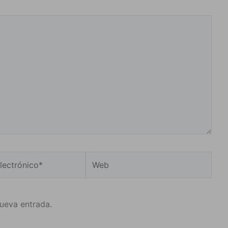
Web
o*
nueva entrada.