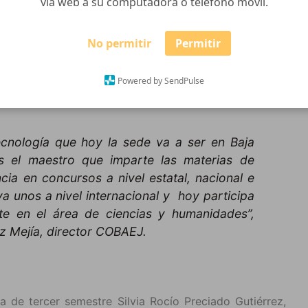
vía web a su computadora o teléfono móvil.
No permitir
Permitir
lisco plantel número tres de Gómez Farías, participará
 que lleva por nombre “Expo-ciencias Nacional 2017”
Powered by SendPulse
n el proyecto “Cuidando a los cuidadores”
ecnología que hoy la sede va a ser en Baja
es el maestro que imparte las materias de
cia en concursos a nivel estatal, nacional e
ya unos a nivel internacional y hoy participa
e en el área de ciencias y humanidades”,
z Mejía, director COBAEJ.
 de tercer semestre Silvia Rocío Preciado Gutiérrez,