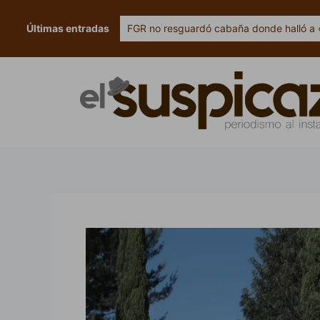
Ir
al
Últimas entradas
FGR no resguardó cabaña donde halló a 
contenido