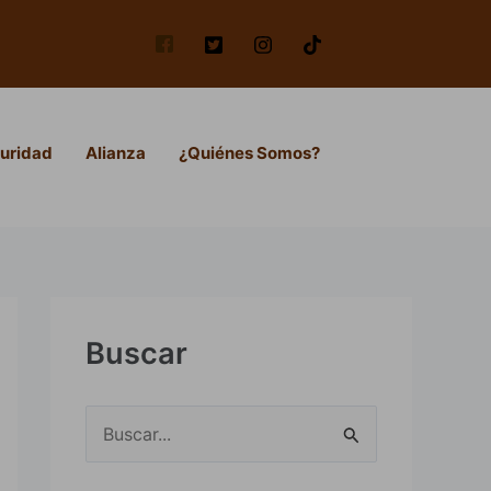
uridad
Alianza
¿Quiénes Somos?
Buscar
B
u