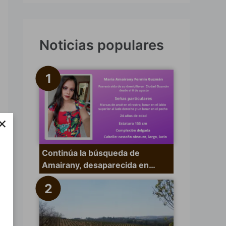
s
c
a
Noticias populares
r
p
o
r
×
:
Continúa la búsqueda de
Amairany, desaparecida en…