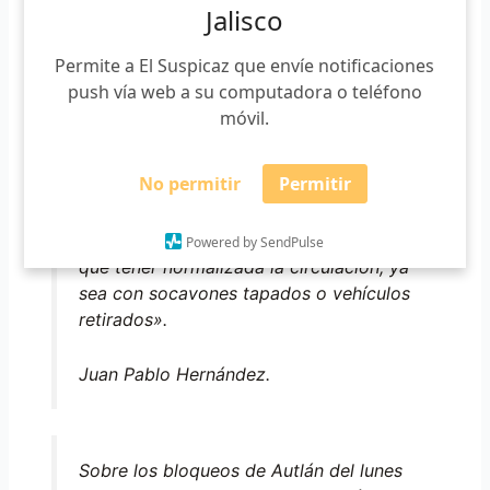
Jalisco
«La carretera 200, estamos trabajando
Permite a El Suspicaz que envíe notificaciones
en liberarla, hay zanjas que estamos
push vía web a su computadora o teléfono
tapando con personal y con el apoyo de
móvil.
alcaldes que están colaborando.
También Autlán y Mascota, también
No permitir
Permitir
tenemos varios puntos carreteros que
se hicieron socavones, esos también se
están trabajando. En 24 horas tenemos
Powered by SendPulse
que tener normalizada la circulación, ya
sea con socavones tapados o vehículos
retirados».
Juan Pablo Hernández.
Sobre los bloqueos de Autlán del lunes