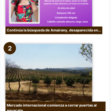
:
Continúa la búsqueda de Amairany, desaparecida en…
Mercado internacional comienza a cerrar puertas al
aguacate