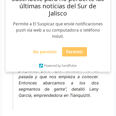
*
Requerido
últimas noticias del Sur de
*
Email
Jalisco
Permite a El Suspicaz que envíe notificaciones
push vía web a su computadora o teléfono
móvil.
No permitir
Permitir
“En el Jardín del Rico sí va gente, la
gente que conoce el proyecto, pero
aquí viene gente que conoce el
Powered by SendPulse
proyecto, pero que también va de
pasada y que nos empieza a conocer.
Entonces abarcamos a los dos
segmentos de gente”, detalló Leny
García, emprendedora en Tianquiztli.