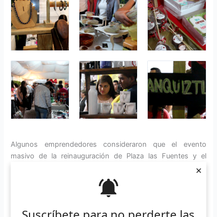
Algunos emprendedores consideraron que el evento
masivo de la reinauguración de Plaza las Fuentes y el
×
mismo puente fueron factor para que incrementara la
afluencia de personas.
Suscríbete a nuestro boletín
Suscríbete para no perderte las