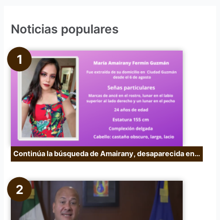
c
Noticias populares
a
r
p
o
r
:
Continúa la búsqueda de Amairany, desaparecida en…