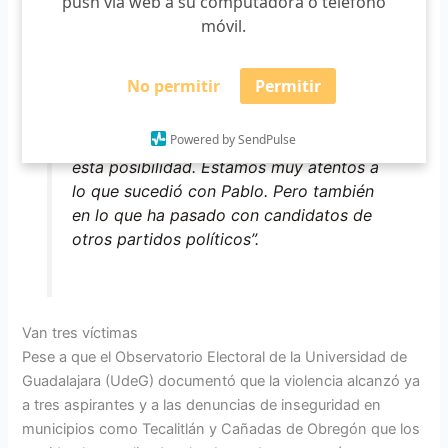
push vía web a su computadora o teléfono
días del proceso electoral y por
móvil.
supuesto que debemos estar muy
atentos y garantizar que, si alguno de
No permitir
Permitir
los candidatos o las candidatas, sienten
que haya que implementar una medida
Powered by SendPulse
adicional, el Estado pueda garantizar
esta posibilidad. Estamos muy atentos a
lo que sucedió con Pablo. Pero también
en lo que ha pasado con candidatos de
otros partidos políticos”.
Van tres víctimas
Pese a que el Observatorio Electoral de la Universidad de
Guadalajara (UdeG) documentó que la violencia alcanzó ya
a tres aspirantes y a las denuncias de inseguridad en
municipios como Tecalitlán y Cañadas de Obregón que los