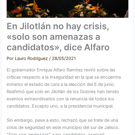
En Jilotlán no hay crisis,
«solo son amenazas a
candidatos», dice Alfaro
Por
Lauro Rodríguez
/
28/05/2021
El gobernador Enrique Alfaro Ramírez reviró sobre las
críticas respecto a la inseguridad en la que se encuentra
inmerso el estado de cara a la elección del 6 de junio.
Reafirmó que solo en Jilotlán de los Dolores han tenido
eventos extraordinarios con la renuncia de todos los
candidatos. Excepto uno, a la presidencia municipal.
Sin embargo, pese a esto, rechazó que se trate de una
crisis de seguridad en este municipio del sur de Jalisco.
“Solo son amenazas” a los candidatos, aseguró.