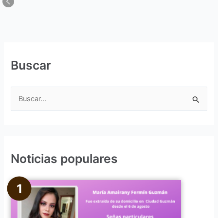
Buscar
B
u
s
c
Noticias populares
a
r
p
o
r