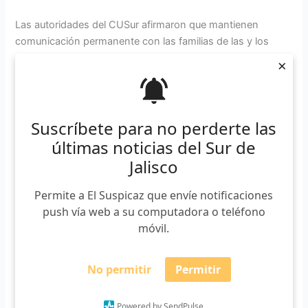
Las autoridades del CUSur afirmaron que mantienen
comunicación permanente con las familias de las y los
estudiantes.
×
A través de las redes sociales, las personas piden al CUSur
que genere un mecanismo para dar respaldo jurídico a las
personas afectadas. A la par, que exija a la empresa
Suscríbete para no perderte las
Autocamiones del Pacífico que emplee unidades en
últimas noticias del Sur de
óptimas condiciones. Esta es la única que presta el servicio
Jalisco
de transporte en esta ruta.
Permite a El Suspicaz que envíe notificaciones
push vía web a su computadora o teléfono
móvil.
No permitir
Permitir
Powered by SendPulse