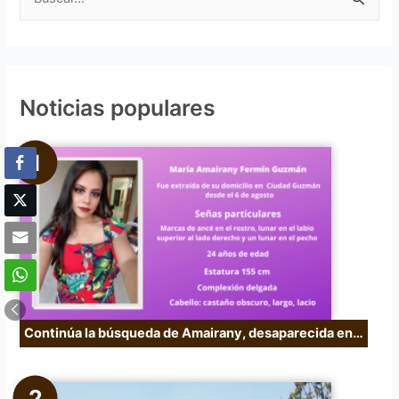
B
u
s
c
Noticias populares
a
r
p
o
r
:
Continúa la búsqueda de Amairany, desaparecida en…