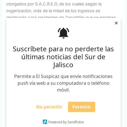
otorgados por S.A.C.R.E.D, de los cuales según la
organización, más de la mitad de los ingresos se
destinarán a los residentes de Zapotitlán que se emplean
×
en mano de obra, así como a las empresas locales para la
compra de materiales.
S.A.C.R.E.D es una organización estadounidense que
Suscríbete para no perderte las
busca mejorar la calidad de vida en las comunidades
últimas noticias del Sur de
rurales donde se elaboran los aguardientes de agave
Jalisco
(tequila). Anteriormente participaron en la construcción de
la Biblioteca el Rosario en Santa Catarina Minas, Oaxaca.
Permite a El Suspicaz que envíe notificaciones
push vía web a su computadora o teléfono
Kendall Jenner es una modelo, empresaria y personalidad
móvil.
de la televisión internacional. Es la mejor modelo pagada
del mundo desde el 2017.
No permitir
Permitir
Powered by SendPulse