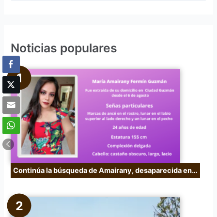
u
s
c
Noticias populares
a
r
p
o
r
:
Continúa la búsqueda de Amairany, desaparecida en…