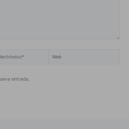
Web
o*
nueva entrada.