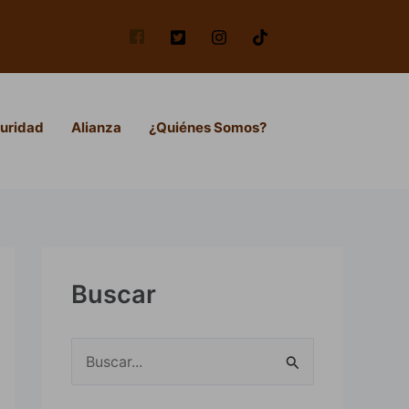
uridad
Alianza
¿Quiénes Somos?
Buscar
B
u