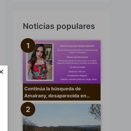
s
c
a
Noticias populares
r
p
o
r
×
:
Continúa la búsqueda de
Amairany, desaparecida en…