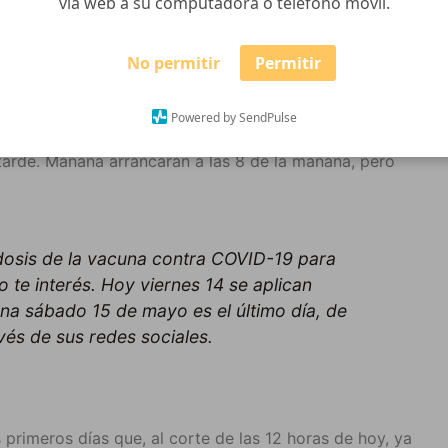
vía web a su computadora o teléfono móvil.
No permitir
Permitir
formó que mañana sábado será el último día para
Sinovac contra Covid-19 en Ciudad Guzmán. Recordar
Powered by SendPulse
a este fin. Puntualizó la institución que hoy la
 tarde. Mañana arrancarán a las 8 de la mañana, pero
 dosis de la vacuna contra COVID-19 para
 te interés.
Hoy viernes 14 se aplican
na sábado 15 de mayo es el último día, de
vés de sus redes sociales.
 primeros días que, al corte de las 12 horas de hoy, ya