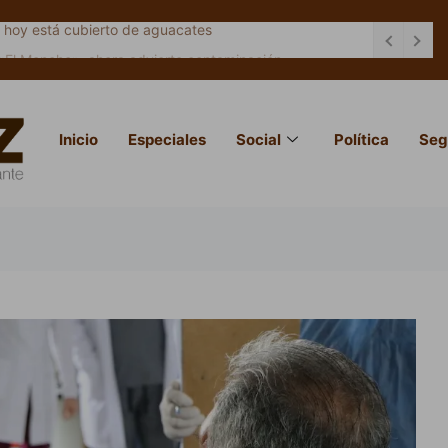
«El Mencho», ahora advierte contaminación
Inicio
Especiales
Social
Política
Seg